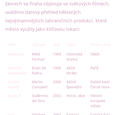
žánrech se Praha objevuje ve světových filmech,
uvádíme datový přehled některých
nejvýznamnějších zahraničních produkcí, které
město využily jako klíčovou lokaci:
Film
Režisér
Rok
Žánr
Praha „hraje“
Amadeus
Miloš
1984
Historické
Vídeň
Forman
drama
Mission:
Brian De
1996
Akční
Paříž
Impossible
Palma
thriller
Casino
Martin
2006
Akční/
Italské kasino,
Royale
Campbell
špionážní
Černá Hora
Blade II
Guillermo
2002
Horor, akce
Fiktivní
del Toro
evropské
město
Van
Stephen
2004
Fantasy,
Gotická Evropa