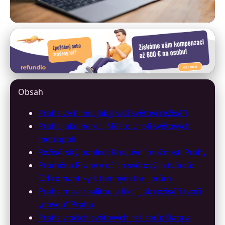
program-prazskych-kin.cz
Praha na filmovém plátně: Jak
ji vidí režiséři z celého světa
Obsah
29. 3. 2026
· 9 min čtení · Autor: David Jelínek
Praha ve filmu: Jak ji vidí světoví režiséři
Praha jako herec: Město v roli světových
metropolí
Režisérský pohled: Kreativní možnosti Prahy
Proměna Prahy v očích světových tvůrců:
Od romantiky k temným thrillerům
Praha mezi realitou a fikcí: Jak režiséři tvoří
„novou“ Prahu
Praha v očích světových režisérů: Data a