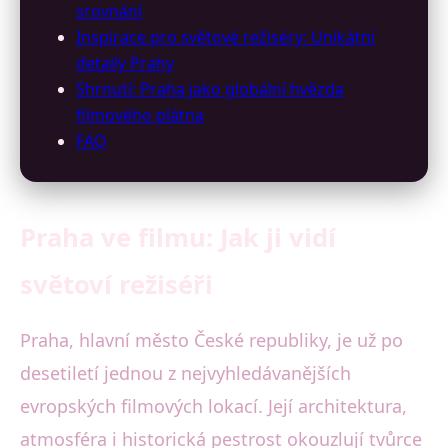
srovnání
Inspirace pro světové režiséry: Unikátní
detaily Prahy
Shrnutí: Praha jako globální hvězda
filmového plátna
FAQ
Praha ve filmu: Jak ji vidí
světoví režiséři
Praha, hlavní město České republiky, je už po
desetiletí jednou z nejvyhledávanějších
evropských filmových lokací. Její architektura,
atmosféra i historická pestrost okouzlují tvůrce