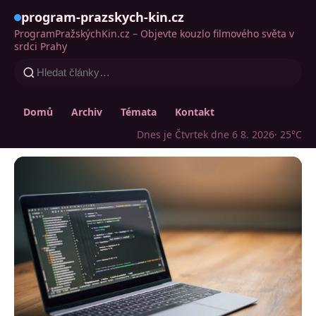
program-prazskych-kin.cz
ProgramPražskýchKin.cz – Objevte kouzlo filmového světa v
srdci Prahy
Domů
Archiv
Témata
Kontakt
Dnes je Čtvrtek dne 6 8. 2026
· 25°C