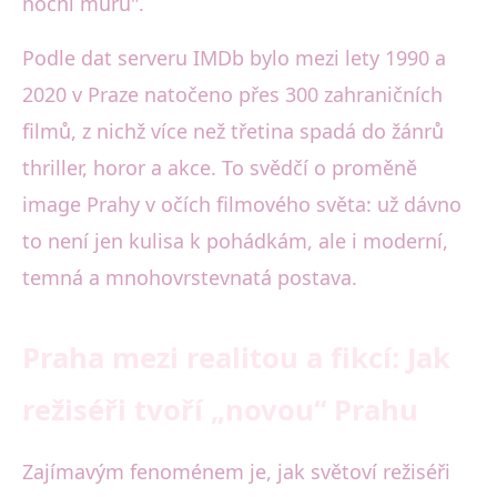
noční můru".
Podle dat serveru IMDb bylo mezi lety 1990 a
2020 v Praze natočeno přes 300 zahraničních
filmů, z nichž více než třetina spadá do žánrů
thriller, horor a akce. To svědčí o proměně
image Prahy v očích filmového světa: už dávno
to není jen kulisa k pohádkám, ale i moderní,
temná a mnohovrstevnatá postava.
Praha mezi realitou a fikcí: Jak
režiséři tvoří „novou“ Prahu
Zajímavým fenoménem je, jak světoví režiséři