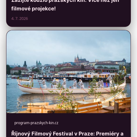
Zažijte kouzlo pražských kin: Více než jen
filmové projekce!
4. 7. 2026
program-prazskych-kin.cz
Říjnový Filmový Festival v Praze: Premiéry a