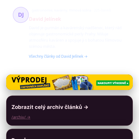
gastronomie, kavárny, filmová scéna
225 článků
DJ
David Jelínek
David je gurmán a kavárenský nadšenec, který rád
objevuje gastronomické perly Prahy. Miluje
atmosféru kaváren a spojuje ji s bohatou filmovou
scénou města.
Všechny články od David Jelínek →
Zobrazit celý archiv článků →
/archiv/ →