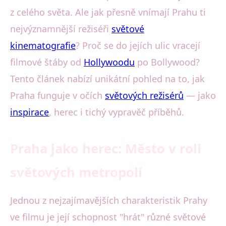
z celého světa. Ale jak přesně vnímají Prahu ti
nejvýznamnější režiséři
světové
kinematografie
? Proč se do jejích ulic vracejí
filmové štáby od
Hollywoodu
po Bollywood?
Tento článek nabízí unikátní pohled na to, jak
Praha funguje v očích
světových režisérů
— jako
inspirace
, herec i tichý vypravěč příběhů.
Praha jako herec: Město v roli
světových metropolí
Jednou z nejzajímavějších charakteristik Prahy
ve filmu je její schopnost "hrát" různé světové