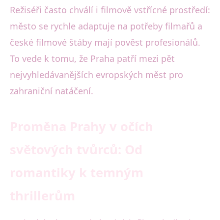
Režiséři často chválí i filmově vstřícné prostředí:
město se rychle adaptuje na potřeby filmařů a
české filmové štáby mají pověst profesionálů.
To vede k tomu, že Praha patří mezi pět
nejvyhledávanějších evropských měst pro
zahraniční natáčení.
Proměna Prahy v očích
světových tvůrců: Od
romantiky k temným
thrillerům