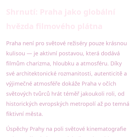
Shrnutí: Praha jako globální
hvězda filmového plátna
Praha není pro světové režiséry pouze krásnou
kulisou — je aktivní postavou, která dodává
filmům charizma, hloubku a atmosféru. Díky
své architektonické rozmanitosti, autenticitě a
výjimečné atmosféře dokáže Praha v očích
světových tvůrců hrát téměř jakoukoli roli, od
historických evropských metropolí až po temná
fiktivní města.
Úspěchy Prahy na poli světové kinematografie