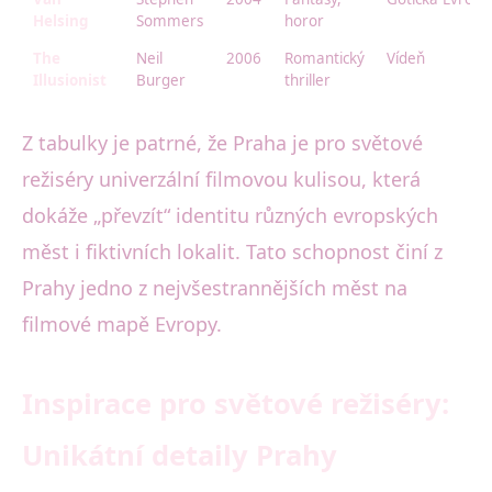
Helsing
Sommers
horor
The
Neil
2006
Romantický
Vídeň
Illusionist
Burger
thriller
Z tabulky je patrné, že Praha je pro světové
režiséry univerzální filmovou kulisou, která
dokáže „převzít“ identitu různých evropských
měst i fiktivních lokalit. Tato schopnost činí z
Prahy jedno z nejvšestrannějších měst na
filmové mapě Evropy.
Inspirace pro světové režiséry:
Unikátní detaily Prahy