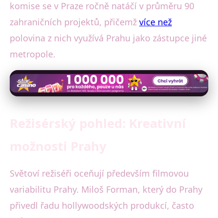
komise se v Praze ročně natáčí v průměru 90
zahraničních projektů, přičemž
více než
polovina z nich využívá Prahu jako zástupce jiné
metropole.
Režisérský pohled: Kreativní
možnosti Prahy
Světoví režiséři oceňují především filmovou
variabilitu Prahy. Miloš Forman, který do Prahy
přivedl řadu hollywoodských produkcí, často