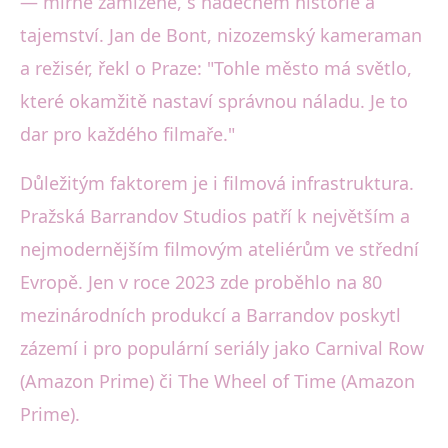
— mírně zamlžené, s nádechem historie a
tajemství. Jan de Bont, nizozemský kameraman
a režisér, řekl o Praze: "Tohle město má světlo,
které okamžitě nastaví správnou náladu. Je to
dar pro každého filmaře."
Důležitým faktorem je i filmová infrastruktura.
Pražská Barrandov Studios patří k největším a
nejmodernějším filmovým ateliérům ve střední
Evropě. Jen v roce 2023 zde proběhlo na 80
mezinárodních produkcí a Barrandov poskytl
zázemí i pro populární seriály jako Carnival Row
(Amazon Prime) či The Wheel of Time (Amazon
Prime).