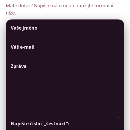
Máte dotaz? Napište nám nebo použijte formulář
níže.
Vaše jméno
Váš e-mail
Zpráva
Napište číslicí „šestnáct“: