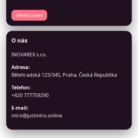
Odeslat zprávu
O nás
INOVAREX s.r.o.
Adresa:
Bělehradská 123/345, Praha, Česká Republika
Telefon:
+420 777759290
E-mail:
miro@justmiro.online