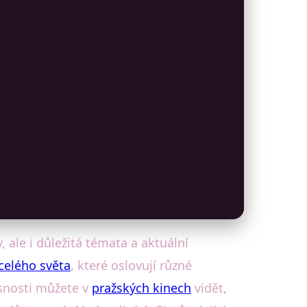
y, ale i důležitá témata a aktuální
celého světa
, které oslovují různé
asnosti můžete v
pražských kinech
vidět,