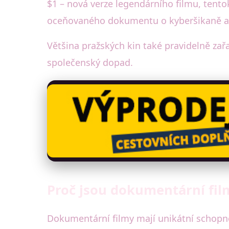
$1 – nová verze legendárního filmu, tento
oceňovaného dokumentu o kyberšikaně a z
Většina pražských kin také pravidelně zař
společenský dopad.
Proč jsou dokumentární fil
Dokumentární filmy mají unikátní schopn