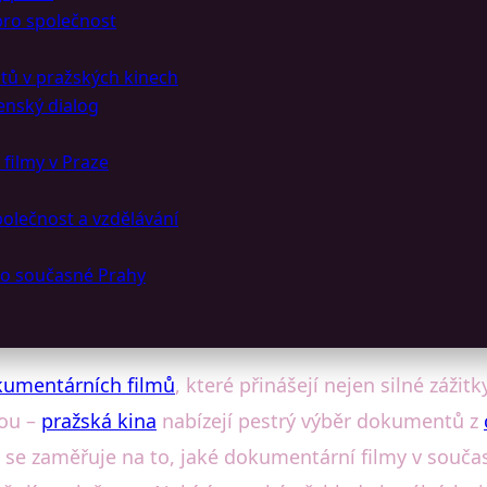
pro společnost
tů v pražských kinech
enský dialog
 filmy v Praze
olečnost a vzdělávání
lo současné Prahy
umentárních filmů
, které přinášejí nejen silné zážitk
ou –
pražská kina
nabízejí pestrý výběr dokumentů z
 se zaměřuje na to, jaké dokumentární filmy v souč