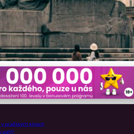
y v Praze: Prohlubují V
 v pražských kinech
 patří: