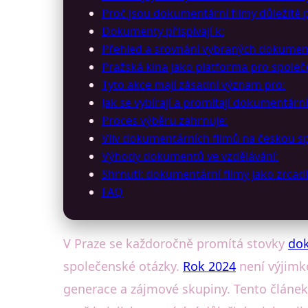
Proč jsou dokumentární filmy důležité 
Dokumenty přispívají k:
Přehled a srovnání vybraných dokumen
Pražská kina jako platforma pro společ
Tyto akce mají zásadní význam pro:
Jak se vybírají a promítají dokumentární
Proces výběru zahrnuje:
Vliv dokumentárních filmů na českou sp
Výhody dokumentů ve vzdělávání:
Shrnutí: dokumentární filmy jako zrcad
FAQ
V Praze se každoročně promítá stovky
dok
společenské otázky.
Rok 2024
není výjimk
generace a zájmové skupiny. Tento článek