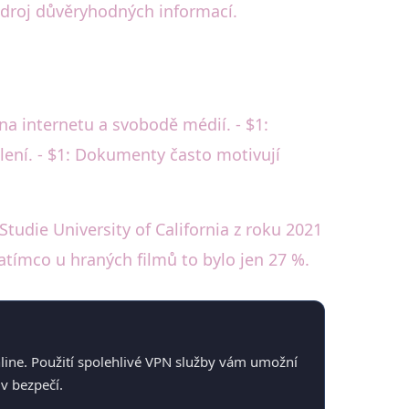
zdroj důvěryhodných informací.
 na internetu a svobodě médií. - $1:
lení. - $1: Dokumenty často motivují
tudie University of California z roku 2021
tímco u hraných filmů to bylo jen 27 %.
nline. Použití spolehlivé VPN služby vám umožní
v bezpečí.