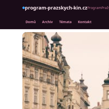
program-prazskych-kin.cz
ProgramPražs
Domů
Archiv
Témata
Kontakt