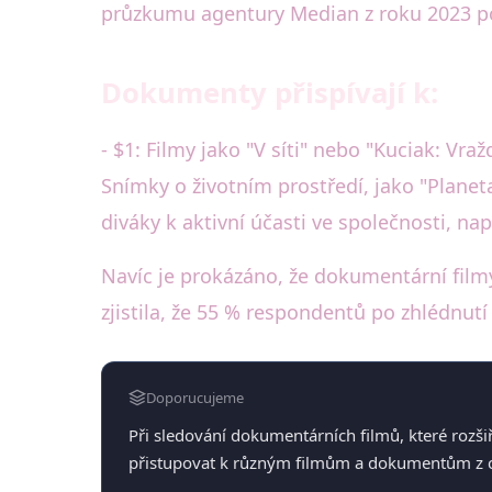
průzkumu agentury Median z roku 2023 po
Dokumenty přispívají k:
- $1: Filmy jako "V síti" nebo "Kuciak: Vr
Snímky o životním prostředí, jako "Planet
diváky k aktivní účasti ve společnosti, na
Navíc je prokázáno, že dokumentární filmy
zjistila, že 55 % respondentů po zhlédnu
Doporucujeme
Při sledování dokumentárních filmů, které rozši
přistupovat k různým filmům a dokumentům z cel