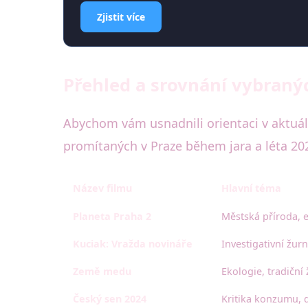
Zjistit více
Přehled a srovnání vybran
Abychom vám usnadnili orientaci v aktuál
promítaných v Praze během jara a léta 20
Název filmu
Hlavní téma
Planeta Praha 2
Městská příroda, 
Kuciak: Vražda novináře
Investigativní žur
Země medu
Ekologie, tradiční 
Český sen 2024
Kritika konzumu, d