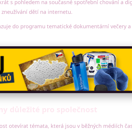
krát s pohledem na současné spotřební chování a digi
neužívání dětí na internetu.
azuje do programu tematické dokumentární večery a di
my důležité pro společnost
ost otevírat témata, která jsou v běžných médiích č