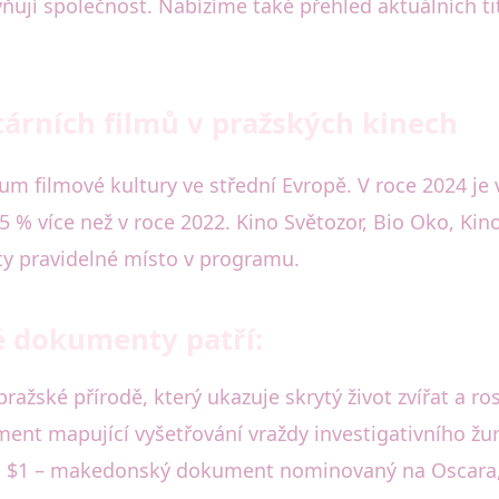
ivňují společnost. Nabízíme také přehled aktuálních tit
árních filmů v pražských kinech
m filmové kultury ve střední Evropě. V roce 2024 je
 % více než v roce 2022. Kino Světozor, Bio Oko, Kin
y pravidelné místo v programu.
é dokumenty patří:
žské přírodě, který ukazuje skrytý život zvířat a rost
ent mapující vyšetřování vraždy investigativního žur
$1 – makedonský dokument nominovaný na Oscara, kte