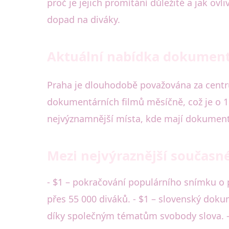
proč je jejich promítání důležité a jak ovl
dopad na diváky.
Aktuální nabídka dokument
Praha je dlouhodobě považována za centru
dokumentárních filmů měsíčně, což je o 15
nejvýznamnější místa, kde mají dokument
Mezi nejvýraznější současn
- $1 – pokračování populárního snímku o pra
přes 55 000 diváků. - $1 – slovenský dokum
díky společným tématům svobody slova. - 