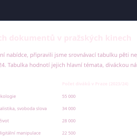
ých dokumentů v pražských kinech
ní nabídce, připravili jsme srovnávací tabulku pěti 
24. Tabulka hodnotí jejich hlavní témata, diváckou n
Počet diváků v Praze (2023/24)
ekologie
55 000
nalistika, svoboda slova
34 000
život
28 000
igitální manipulace
22 500