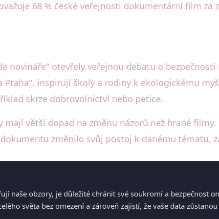
važuje 68 % české veřejnosti dokumentární film za 
ažda novináře" otevřely veřejnou debatu o bezpečnosti
a Praha", inspirují školy a rodiny k ekologickému myš
příklad skrze dobrovolnictví nebo petice.
 mají větší dopad na změnu názorů než hrané filmy. S
tí dokumentu změnilo svůj postoj k danému tématu, za
řují naše obzory, je důležité chránit své soukromí a bezpečnost o
ého světa bez omezení a zároveň zajistí, že vaše data zůstanou 