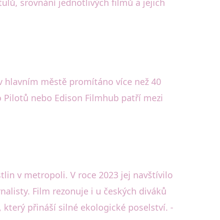
ulů, srovnání jednotlivých filmů a jejich
 v hlavním městě promítáno více než 40
o Pilotů nebo Edison Filmhub patří mezi
lin v metropoli. V roce 2023 jej navštívilo
nalisty. Film rezonuje i u českých diváků
rý přináší silné ekologické poselství. -