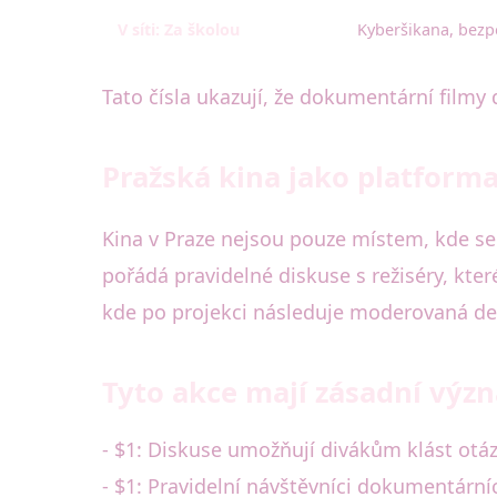
V síti: Za školou
Kyberšikana, bezp
Tato čísla ukazují, že dokumentární filmy 
Pražská kina jako platforma
Kina v Praze nejsou pouze místem, kde se 
pořádá pravidelné diskuse s režiséry, kter
kde po projekci následuje moderovaná de
Tyto akce mají zásadní výz
- $1: Diskuse umožňují divákům klást otázk
- $1: Pravidelní návštěvníci dokumentárníc