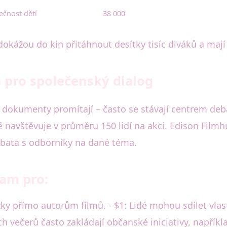
ečnost dětí
38 000
dokážou do kin přitáhnout desítky tisíc diváků a mají
 pro společenský dialog
dokumenty promítají – často se stávají centrem debat
é navštěvuje v průměru 150 lidí na akci. Edison Film
bata s odborníky na dané téma.
nam pro:
y přímo autorům filmů. - $1: Lidé mohou sdílet vlastn
h večerů často zakládají občanské iniciativy, napříkl