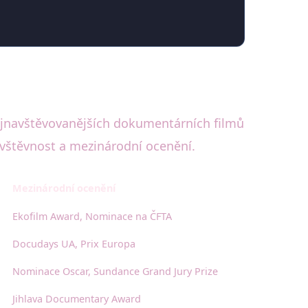
nejnavštěvovanějších dokumentárních filmů
ávštěvnost a mezinárodní ocenění.
Mezinárodní ocenění
Ekofilm Award, Nominace na ČFTA
Docudays UA, Prix Europa
Nominace Oscar, Sundance Grand Jury Prize
Jihlava Documentary Award