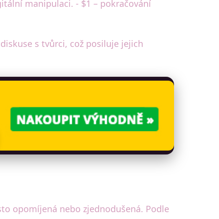
tální manipulaci. - $1 – pokračování
skuse s tvůrci, což posiluje jejich
asto opomíjená nebo zjednodušená. Podle