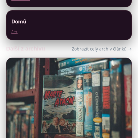
Domů
/ →
Další z archivu
Zobrazit celý archiv článků →