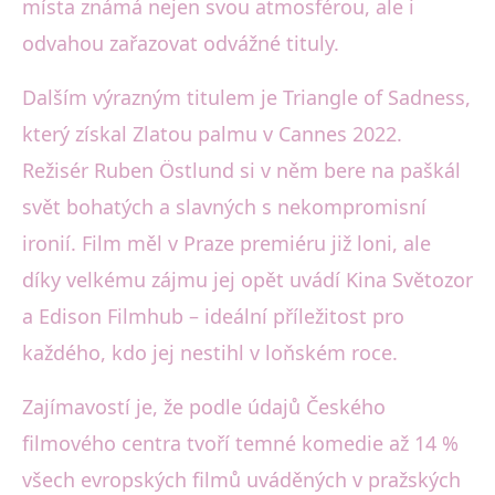
místa známá nejen svou atmosférou, ale i
odvahou zařazovat odvážné tituly.
Dalším výrazným titulem je Triangle of Sadness,
který získal Zlatou palmu v Cannes 2022.
Režisér Ruben Östlund si v něm bere na paškál
svět bohatých a slavných s nekompromisní
ironií. Film měl v Praze premiéru již loni, ale
díky velkému zájmu jej opět uvádí Kina Světozor
a Edison Filmhub – ideální příležitost pro
každého, kdo jej nestihl v loňském roce.
Zajímavostí je, že podle údajů Českého
filmového centra tvoří temné komedie až 14 %
všech evropských filmů uváděných v pražských