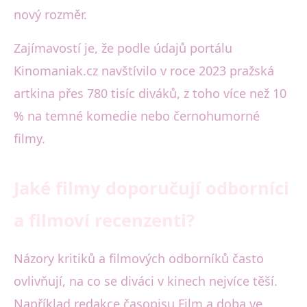
nový rozměr.
Zajímavostí je, že podle údajů portálu
Kinomaniak.cz navštívilo v roce 2023 pražská
artkina přes 780 tisíc diváků, z toho více než 10
% na temné komedie nebo černohumorné
filmy.
Jaké filmy doporučují odborníci
a filmoví recenzenti?
Názory kritiků a filmových odborníků často
ovlivňují, na co se diváci v kinech nejvíce těší.
Například redakce časopisu Film a doba ve