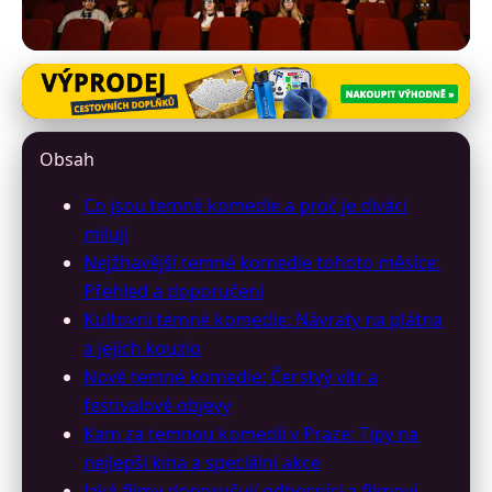
program-prazskych-kin.cz
Temné komedie v Praze:
Obsah
Úžasné zážitky v kinech tento
Co jsou temné komedie a proč je diváci
měsíc
milují
Nejžhavější temné komedie tohoto měsíce:
15. 5. 2026
· 9 min čtení · Autor: David Jelínek
Přehled a doporučení
Kultovní temné komedie: Návraty na plátna
a jejich kouzlo
Nové temné komedie: Čerstvý vítr a
festivalové objevy
Kam za temnou komedií v Praze: Tipy na
nejlepší kina a speciální akce
Jaké filmy doporučují odborníci a filmoví