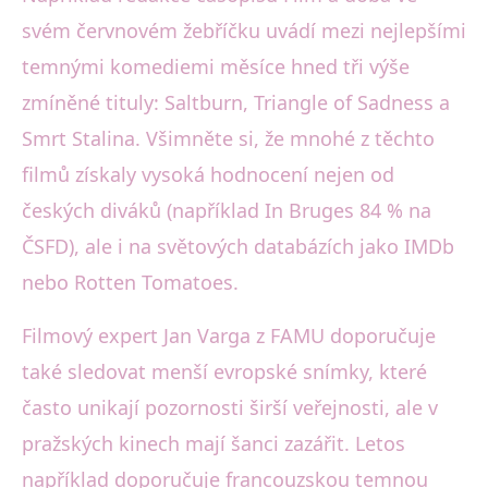
svém červnovém žebříčku uvádí mezi nejlepšími
temnými komediemi měsíce hned tři výše
zmíněné tituly: Saltburn, Triangle of Sadness a
Smrt Stalina. Všimněte si, že mnohé z těchto
filmů získaly vysoká hodnocení nejen od
českých diváků (například In Bruges 84 % na
ČSFD), ale i na světových databázích jako IMDb
nebo Rotten Tomatoes.
Filmový expert Jan Varga z FAMU doporučuje
také sledovat menší evropské snímky, které
často unikají pozornosti širší veřejnosti, ale v
pražských kinech mají šanci zazářit. Letos
například doporučuje francouzskou temnou