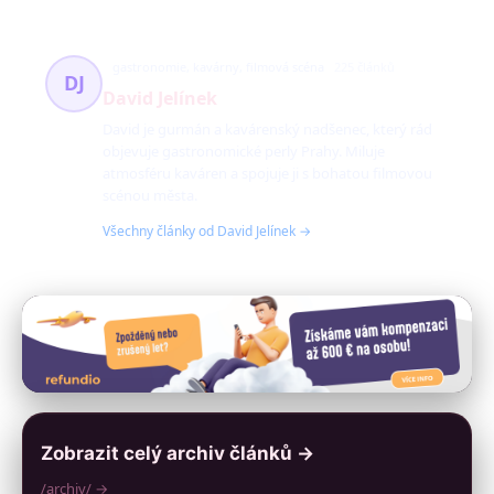
gastronomie, kavárny, filmová scéna
225 článků
DJ
David Jelínek
David je gurmán a kavárenský nadšenec, který rád
objevuje gastronomické perly Prahy. Miluje
atmosféru kaváren a spojuje ji s bohatou filmovou
scénou města.
Všechny články od David Jelínek →
Zobrazit celý archiv článků →
/archiv/ →