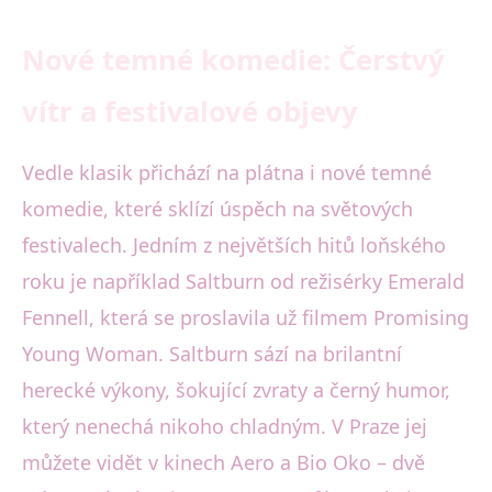
Nové temné komedie: Čerstvý
vítr a festivalové objevy
Vedle klasik přichází na plátna i nové temné
komedie, které sklízí úspěch na světových
festivalech. Jedním z největších hitů loňského
roku je například Saltburn od režisérky Emerald
Fennell, která se proslavila už filmem Promising
Young Woman. Saltburn sází na brilantní
herecké výkony, šokující zvraty a černý humor,
který nenechá nikoho chladným. V Praze jej
můžete vidět v kinech Aero a Bio Oko – dvě