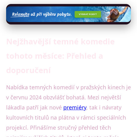
Nejžhavější temné komedie
tohoto měsíce: Přehled a
doporučení
Nabídka temných komedií v pražských kinech je
v červnu 2024 obzvlášť bohatá. Mezi největší
lákadla patří jak nové
premiéry
, tak i návraty
kultovních titulů na plátna v rámci speciálních
projekcí. Přinášíme stručný přehled těch