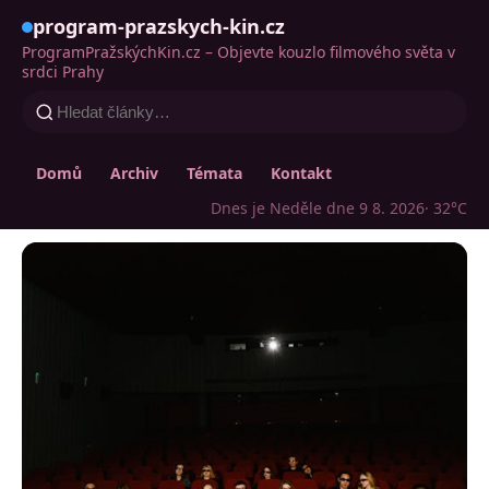
program-prazskych-kin.cz
ProgramPražskýchKin.cz – Objevte kouzlo filmového světa v
srdci Prahy
Domů
Archiv
Témata
Kontakt
Dnes je Neděle dne 9 8. 2026
· 32°C