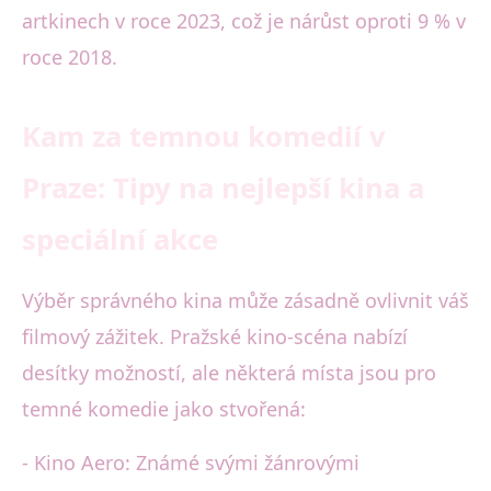
artkinech v roce 2023, což je nárůst oproti 9 % v
roce 2018.
Kam za temnou komedií v
Praze: Tipy na nejlepší kina a
speciální akce
Výběr správného kina může zásadně ovlivnit váš
filmový zážitek. Pražské kino-scéna nabízí
desítky možností, ale některá místa jsou pro
temné komedie jako stvořená:
- Kino Aero: Známé svými žánrovými