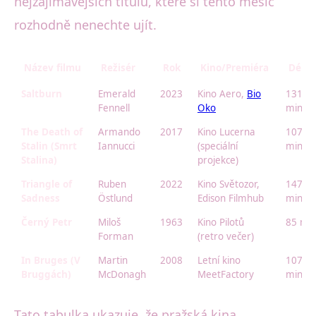
nejzajímavějších titulů, které si tento měsíc
rozhodně nenechte ujít.
Název filmu
Režisér
Rok
Kino/Premiéra
Délka
Saltburn
Emerald
2023
Kino Aero,
Bio
131
Fennell
Oko
min
The Death of
Armando
2017
Kino Lucerna
107
Stalin (Smrt
Iannucci
(speciální
min
Stalina)
projekce)
Triangle of
Ruben
2022
Kino Světozor,
147
Sadness
Östlund
Edison Filmhub
min
Černý Petr
Miloš
1963
Kino Pilotů
85 mi
Forman
(retro večer)
In Bruges (V
Martin
2008
Letní kino
107
Bruggách)
McDonagh
MeetFactory
min
Tato tabulka ukazuje, že pražská kina