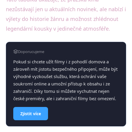
nezůstávají jen u aktuálních novinek, ale nabízí i
výlety do historie žánru a možnost zhlédnout
legendární kousky v jedinečné atmosféře.
Doporucujeme
Pokud si chcete užít filmy i z pohodlí domova a
zároveň mít jistotu bezpečného připojení, může být
výhodné vyzkoušet službu, která ochrání vaše
soukromí online a umožní přístup k obsahu i ze
zahraničí. Díky tomu si můžete vychutnat nejen
české premiéry, ale i zahraniční filmy bez omezení.
Zjistit více