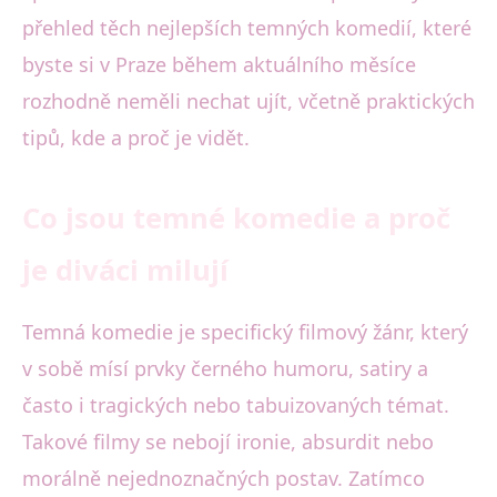
přehled těch nejlepších temných komedií, které
byste si v Praze během aktuálního měsíce
rozhodně neměli nechat ujít, včetně praktických
tipů, kde a proč je vidět.
Co jsou temné komedie a proč
je diváci milují
Temná komedie je specifický filmový žánr, který
v sobě mísí prvky černého humoru, satiry a
často i tragických nebo tabuizovaných témat.
Takové filmy se nebojí ironie, absurdit nebo
morálně nejednoznačných postav. Zatímco