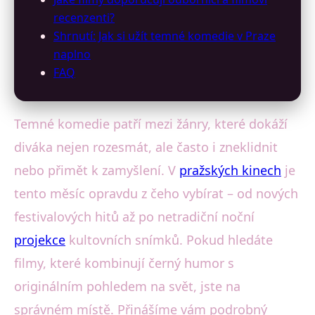
recenzenti?
Shrnutí: Jak si užít temné komedie v Praze
naplno
FAQ
Temné komedie patří mezi žánry, které dokáží
diváka nejen rozesmát, ale často i zneklidnit
nebo přimět k zamyšlení. V
pražských kinech
je
tento měsíc opravdu z čeho vybírat – od nových
festivalových hitů až po netradiční noční
projekce
kultovních snímků. Pokud hledáte
filmy, které kombinují černý humor s
originálním pohledem na svět, jste na
správném místě. Přinášíme vám podrobný