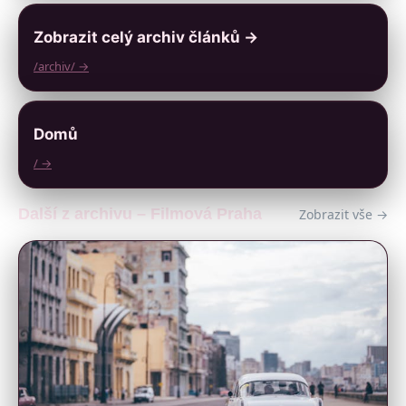
Zobrazit celý archiv článků →
/archiv/ →
Domů
/ →
Další z archivu – Filmová Praha
Zobrazit vše →