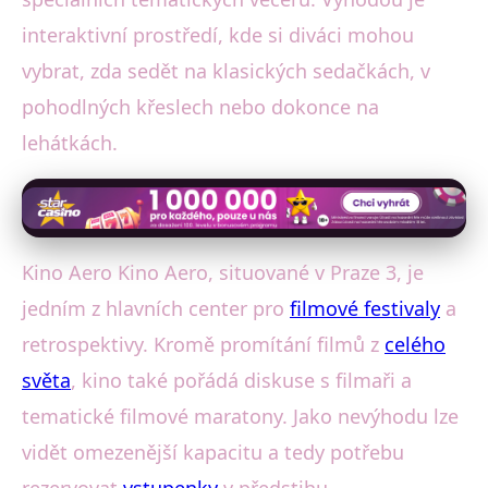
interaktivní prostředí, kde si diváci mohou
vybrat, zda sedět na klasických sedačkách, v
pohodlných křeslech nebo dokonce na
lehátkách.
Kino Aero Kino Aero, situované v Praze 3, je
jedním z hlavních center pro
filmové festivaly
a
retrospektivy. Kromě promítání filmů z
celého
světa
, kino také pořádá diskuse s filmaři a
tematické filmové maratony. Jako nevýhodu lze
vidět omezenější kapacitu a tedy potřebu