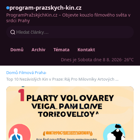
program-prazskych-kin.cz
ProgramPražskýchKin.cz – Objevte kouzlo filmového světa v
srdci Prahy
Domů
Archiv
Témata
Kontakt
Dnes je Sobota dne 8 8. 2026
· 26°C
Domů
›
Filmová Praha
›
Top 10 Nezávislých Kin v Praze: Ráj Pro Milovníky Artových …