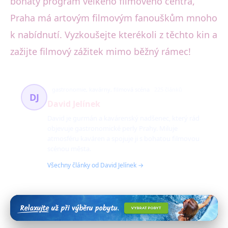
bohatý program velkého filmového centra,
Praha má artovým filmovým fanouškům mnoho
k nabídnutí. Vyzkoušejte kterékoli z těchto kin a
zažijte filmový zážitek mimo běžný rámec!
gastronomie, kavárny, filmová scéna
225 článků
DJ
David Jelínek
David je gurmán a kavárenský nadšenec, který rád
objevuje gastronomické perly Prahy. Miluje
atmosféru kaváren a spojuje ji s bohatou filmovou
scénou města.
Všechny články od David Jelínek →