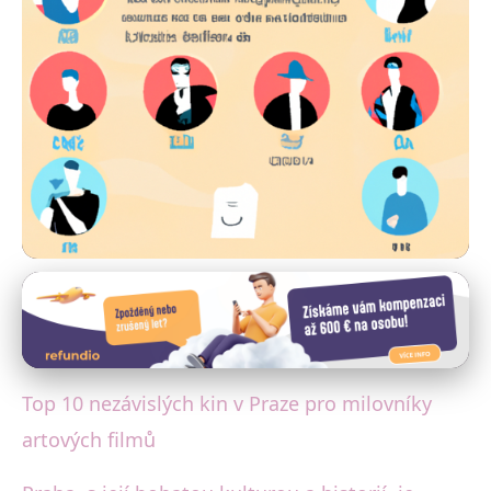
Filmová Praha
Top 10 Nezávislých Kin v
Praze: Ráj Pro Milovníky
Top 10 nezávislých kin v Praze pro milovníky
Artových Filmů
artových filmů
17. 5. 2025
· 4 min čtení · Autor: David Jelínek