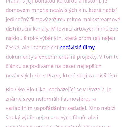
Praha, s její bohatou kulturou a historií, je
domovem mnoha nezávislých kin, která nabízí
jedinečný filmový zážitek mimo mainstreamové
distribuční kanály. Milovníci artových filmů zde
najdou široký výběr kin, která promítají nejen
české, ale i zahraniční
nezávislé filmy
,
dokumenty a experimentální projekty. V tomto
článku se podíváme na deset nejlepších
nezávislých kin v Praze, která stojí za návštěvu.
Bio Oko Bio Oko, nacházející se v Praze 7, je
známé svou neformální atmosférou a
variabilním uspořádáním sedadel. Kino nabízí
široký výběr nejen artových filmů, ale i
speciálních tematických večerů. Výhodou je