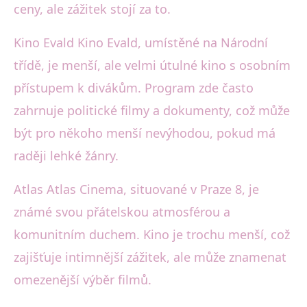
ceny, ale zážitek stojí za to.
Kino Evald Kino Evald, umístěné na Národní
třídě, je menší, ale velmi útulné kino s osobním
přístupem k divákům. Program zde často
zahrnuje politické filmy a dokumenty, což může
být pro někoho menší nevýhodou, pokud má
raději lehké žánry.
Atlas Atlas Cinema, situované v Praze 8, je
známé svou přátelskou atmosférou a
komunitním duchem. Kino je trochu menší, což
zajišťuje intimnější zážitek, ale může znamenat
omezenější výběr filmů.