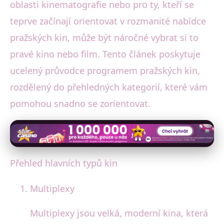
oblasti kinematografie nebo pro ty, kteří se
teprve začínají orientovat v rozmanité nabídce
pražských kin, může být náročné vybrat si to
pravé kino nebo film. Tento článek poskytuje
ucelený průvodce programem pražských kin,
rozdělený do přehledných kategorií, které vám
pomohou snadno se zorientovat.
Přehled hlavních typů kin
Multiplexy
Multiplexy jsou velká, moderní kina, která