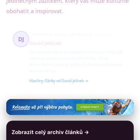
jedinečným zážitkem, který vás může kulturně
obohatit a inspirovat.
gastronomie, kavárny, filmová scéna
225 článků
DJ
David Jelínek
David je gurmán a kavárenský nadšenec, který rád
objevuje gastronomické perly Prahy. Miluje
atmosféru kaváren a spojuje ji s bohatou filmovou
scénou města.
Všechny články od David Jelínek →
Zobrazit celý archiv článků →