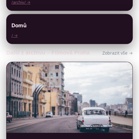
/archiv/ →
Domů
/ →
Další z archivu – Filmová Praha
Zobrazit vše →