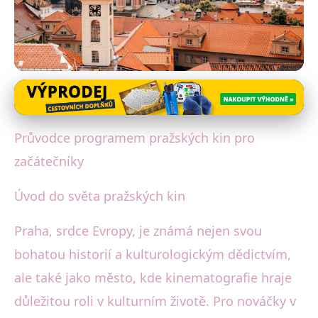
Filmová Praha
Průvodce Pražskými Kiny: Od
Průvodce programem pražských kin pro
Multiplexů po Letní Promítání
začátečníky
4. 7. 2025
· 3 min čtení · Autor: David Jelínek
Úvod do světa pražských kin
Praha, srdce Evropy, je známá nejen svou
bohatou historií a kulturologickým dědictvím,
ale také jako město, kde kinematografie hraje
důležitou roli v kulturním životě. Pro nováčky v