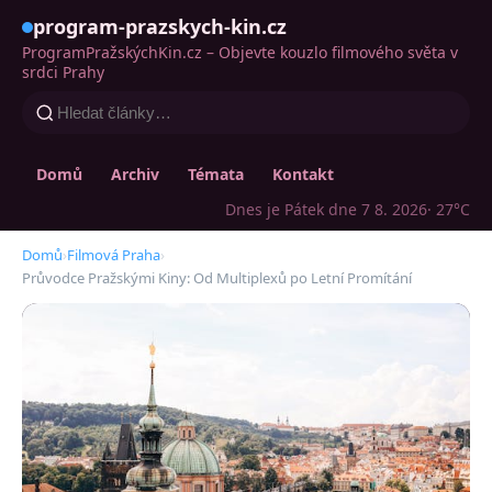
program-prazskych-kin.cz
ProgramPražskýchKin.cz – Objevte kouzlo filmového světa v
srdci Prahy
Domů
Archiv
Témata
Kontakt
Dnes je Pátek dne 7 8. 2026
· 27°C
Domů
›
Filmová Praha
›
Průvodce Pražskými Kiny: Od Multiplexů po Letní Promítání