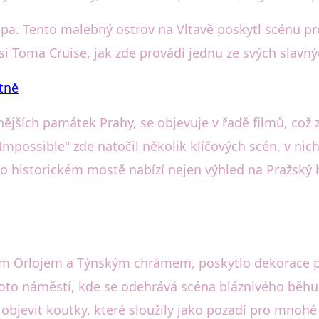
ampa. Tento malebný ostrov na Vltavě poskytl scénu pr
si Toma Cruise, jak zde provádí jednu ze svých slavn
tně
ějších památek Prahy, se objevuje v řadě filmů, což z
Impossible" zde natočil několik klíčových scén, v ni
 historickém mostě nabízí nejen výhled na Pražský hra
ím Orlojem a Týnským chrámem, poskytlo dekorace p
 toto náměstí, kde se odehrává scéna bláznivého běh
bjevit koutky, které sloužily jako pozadí pro mnohé