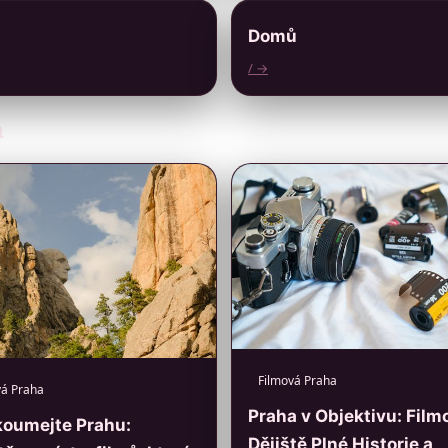
Domů
/ →
a
Filmová Praha
vá Praha
Praha v Objektivu: Film
koumejte Prahu:
Dějiště Plné Historie a