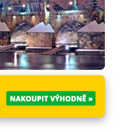
rany po Vyšehrad