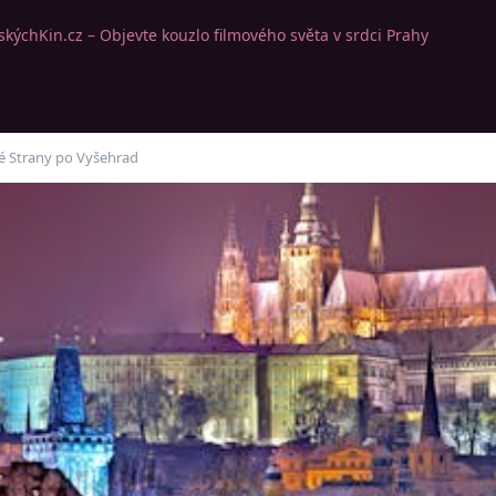
kýchKin.cz – Objevte kouzlo filmového světa v srdci Prahy
é Strany po Vyšehrad