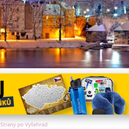
lmové lokace od Malé St
 Strany po Vyšehrad