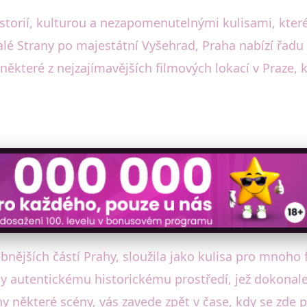
istorií, kulturou a nezapomenutelnými kulisami, které
lé Strany po majestátní Vyšehrad, Praha nabízí řadu l
ěkteré z nejzajímavějších filmových lokací v Praze, k
bnějších částí Prahy, sloužila jako kulisa pro mnoho 
y autentickému historickému prostředí, jež dokonale
y některé scény, vás zavede zpět v čase, kdy se zd