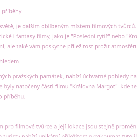
é příběhy
světě, je dalším oblíbeným místem filmových tvůrců.
ické i fantasy filmy, jako je "Poslední rytíř" nebo "K
mí, ale také vám poskytne příležitost prožít atmosfér
ýhledem
ných pražských památek, nabízí úchvatné pohledy na 
de byly natočeny části filmu "Královna Margot", kde
o příběhu.
pro filmové tvůrce a její lokace jsou stejně proměnl
turisty nabízí unikátní příležitost prozkoumat tyto ik