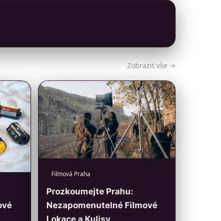
Zobrazit vše →
Filmová Praha
Prozkoumejte Prahu:
Nezapomenutelné Filmové
ové
Lokace a Kulisy