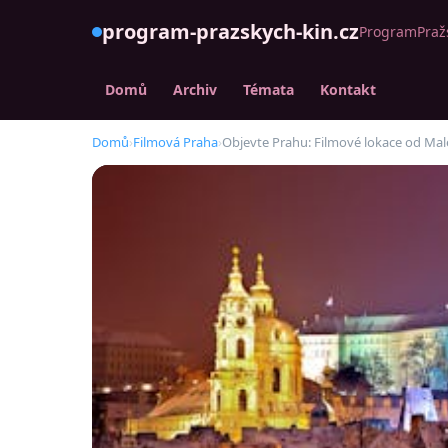
program-prazskych-kin.cz
ProgramPražs
Domů
Archiv
Témata
Kontakt
Domů
›
Filmová Praha
›
Objevte Prahu: Filmové lokace od Mal