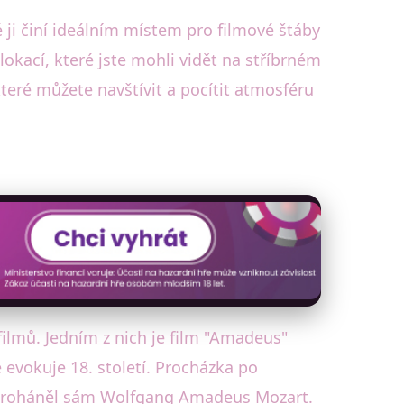
 ji činí ideálním místem pro filmové štáby
okací, které jste mohli vidět na stříbrném
teré můžete navštívit a pocítit atmosféru
filmů. Jedním z nich je film "Amadeus"
 evokuje 18. století. Procházka po
e proháněl sám Wolfgang Amadeus Mozart.