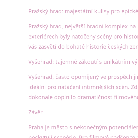
Pražský hrad: majestátní kulisy pro epick
Pražský hrad, největší hradní komplex na 
exteriérech byly natočeny scény pro histor
vás zasvětí do bohaté historie českých ze
Vyšehrad: tajemné zákoutí s unikátním v
Vyšehrad, často opomíjený ve prospěch ji
ideální pro natáčení intimnějších scén. Z
dokonale doplnilo dramatičnost filmovéh
Závěr
Praha je město s nekonečným potenciálem 
poskytují scenérie. Pro filmové nadšence a 