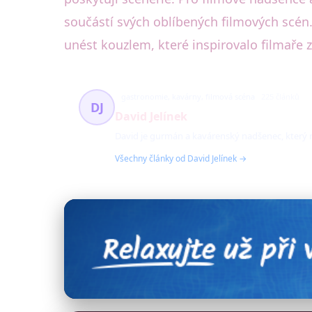
součástí svých oblíbených filmových scén
unést kouzlem, které inspirovalo filmaře z
gastronomie, kavárny, filmová scéna
225 článků
DJ
David Jelínek
David je gurmán a kavárenský nadšenec, který r
Všechny články od David Jelínek →