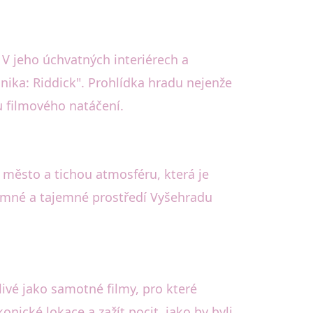
 V jeho úchvatných interiérech a
ronika: Riddick". Prohlídka hradu nejenže
u filmového natáčení.
město a tichou atmosféru, která je
 temné a tajemné prostředí Vyšehradu
ivé jako samotné filmy, pro které
onické lokace a zažít pocit, jako by byli