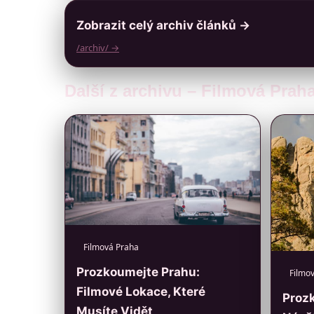
Zobrazit celý archiv článků →
/archiv/ →
Další z archivu – Filmová Prah
Filmová Praha
Prozkoumejte Prahu:
Filmo
Filmové Lokace, Které
Proz
Musíte Vidět