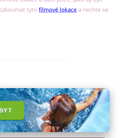
prozkoumat tyto
filmové lokace
a nechte se
 ji s bohatou filmovou scénou města.