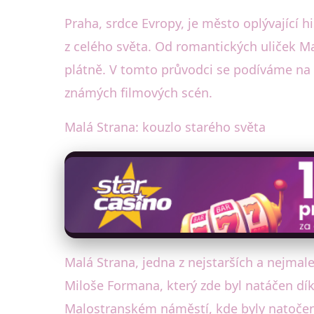
Praha, srdce Evropy, je město oplývající h
z celého světa. Od romantických uliček Ma
plátně. V tomto průvodci se podíváme na n
známých filmových scén.
Malá Strana: kouzlo starého světa
Malá Strana, jedna z nejstarších a nejmale
Miloše Formana, který zde byl natáčen dík
Malostranském náměstí, kde byly natočen