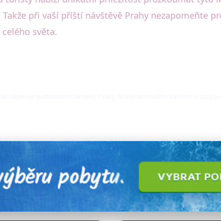
. Takže při vaší příští návštěvě Prahy nezapomeňte 
 celého světa.
ád objevuje gastronomické perly Prahy. Miluje atmosféru kaváren a spojuje