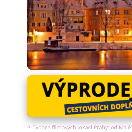
Filmová Praha
Objevte Prahu: Fi
8. 1. 2026
· 4 min čtení · Autor: David Jelínek
Průvodce filmových lokací Prahy: od Malé