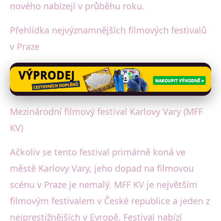
nového nabízejí v průběhu roku.
Přehlídka nejvýznamnějších filmových festivalů
v Praze
Mezinárodní filmový festival Karlovy Vary (MFF
KV)
Ačkoliv se tento festival primárně koná ve
městě Karlovy Vary, jeho dopad na filmovou
scénu v Praze je nemalý. MFF KV je největším
filmovým festivalem v České republice a jeden z
nejprestižnějších v Evropě. Festival nabízí