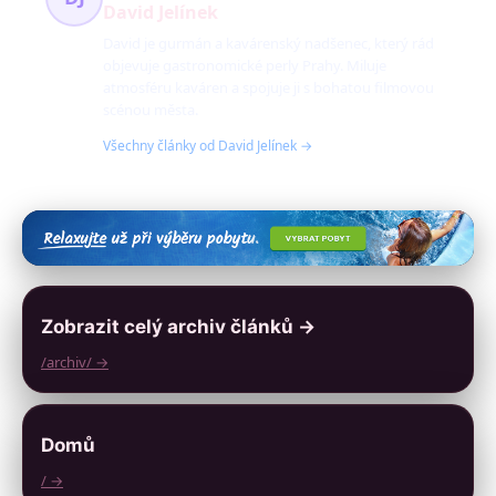
David Jelínek
David je gurmán a kavárenský nadšenec, který rád
objevuje gastronomické perly Prahy. Miluje
atmosféru kaváren a spojuje ji s bohatou filmovou
scénou města.
Všechny články od David Jelínek →
Zobrazit celý archiv článků →
/archiv/ →
Domů
/ →