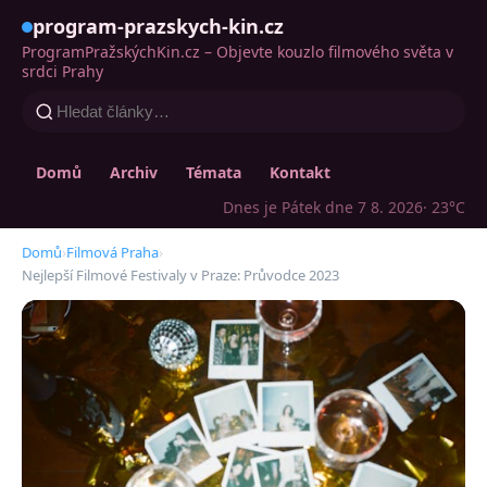
program-prazskych-kin.cz
ProgramPražskýchKin.cz – Objevte kouzlo filmového světa v
srdci Prahy
Domů
Archiv
Témata
Kontakt
Dnes je Pátek dne 7 8. 2026
· 23°C
Domů
›
Filmová Praha
›
Nejlepší Filmové Festivaly v Praze: Průvodce 2023