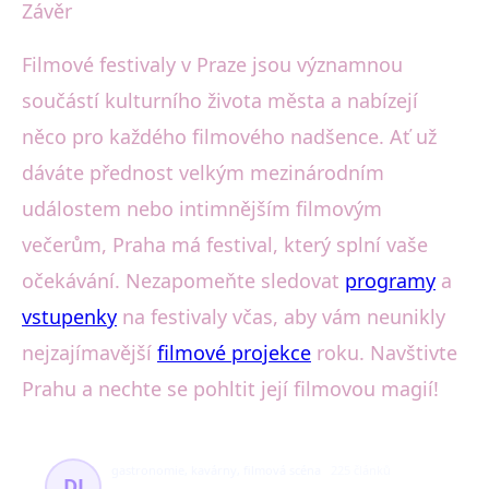
Závěr
Filmové festivaly v Praze jsou významnou
součástí kulturního života města a nabízejí
něco pro každého filmového nadšence. Ať už
dáváte přednost velkým mezinárodním
událostem nebo intimnějším filmovým
večerům, Praha má festival, který splní vaše
očekávání. Nezapomeňte sledovat
programy
a
vstupenky
na festivaly včas, aby vám neunikly
nejzajímavější
filmové projekce
roku. Navštivte
Prahu a nechte se pohltit její filmovou magií!
gastronomie, kavárny, filmová scéna
225 článků
DJ