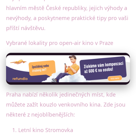
hlavním městě České republiky, jejich výhody a
nevýhody, a poskytneme praktické tipy pro vaši
příští návštěvu.
Vybrané lokality pro open-air kino v Praze
Praha nabízí několik jedinečných míst, kde
můžete zažít kouzlo venkovního kina. Zde jsou
některé z nejoblíbenějších:
Letní kino Stromovka