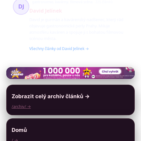
gastronomie, kavárny, filmová scéna
225 článků
DJ
David Jelínek
David je gurmán a kavárenský nadšenec, který rád
objevuje gastronomické perly Prahy. Miluje
atmosféru kaváren a spojuje ji s bohatou filmovou
scénou města.
Všechny články od David Jelínek →
Zobrazit celý archiv článků →
/archiv/ →
Domů
/ →