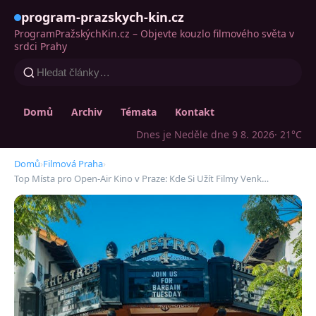
program-prazskych-kin.cz
ProgramPražskýchKin.cz – Objevte kouzlo filmového světa v
srdci Prahy
Domů
Archiv
Témata
Kontakt
Dnes je Neděle dne 9 8. 2026
· 21°C
Domů
›
Filmová Praha
›
Top Místa pro Open-Air Kino v Praze: Kde Si Užít Filmy Venk…