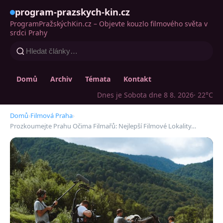
program-prazskych-kin.cz
ProgramPražskýchKin.cz – Objevte kouzlo filmového světa v
srdci Prahy
Domů
Archiv
Témata
Kontakt
Dnes je Sobota dne 8 8. 2026
· 22°C
Domů
›
Filmová Praha
›
Prozkoumejte Prahu Očima Filmařů: Nejlepší Filmové Lokality…