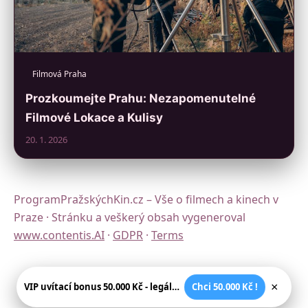
Filmová Praha
Prozkoumejte Prahu: Nezapomenutelné
Filmové Lokace a Kulisy
20. 1. 2026
ProgramPražskýchKin.cz – Vše o filmech a kinech v
Praze · Stránku a veškerý obsah vygeneroval
www.contentis.AI
·
GDPR
·
Terms
×
VIP uvítací bonus 50.000 Kč - legální české kasíno
Chci 50.000 Kč !