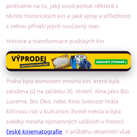
podíváme na to, jaký osud potkal některá z
těchto historických kin a jaké výzvy a příležitosti
s sebou přináší jejich současný stav.
Historie a transformace pražských kin
Praha byla domovem mnoha kin, která byla
založena již na začátku 20. století. Kina jako Bio
Lucerna, Bio Oko, nebo Kino Svetozor hrála
klíčovou roli v kulturním životě města a byla
svědky mnoha významných událostí v historii
české kinematografie
. V průběhu desetiletí však