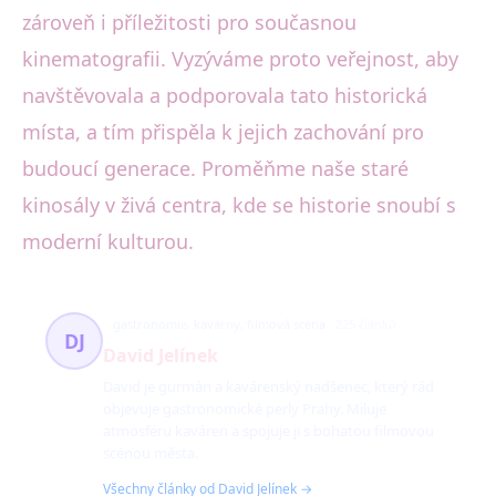
zároveň i příležitosti pro současnou
kinematografii. Vyzýváme proto veřejnost, aby
navštěvovala a podporovala tato historická
místa, a tím přispěla k jejich zachování pro
budoucí generace. Proměňme naše staré
kinosály v živá centra, kde se historie snoubí s
moderní kulturou.
gastronomie, kavárny, filmová scéna
225 článků
DJ
David Jelínek
David je gurmán a kavárenský nadšenec, který rád
objevuje gastronomické perly Prahy. Miluje
atmosféru kaváren a spojuje ji s bohatou filmovou
scénou města.
Všechny články od David Jelínek →