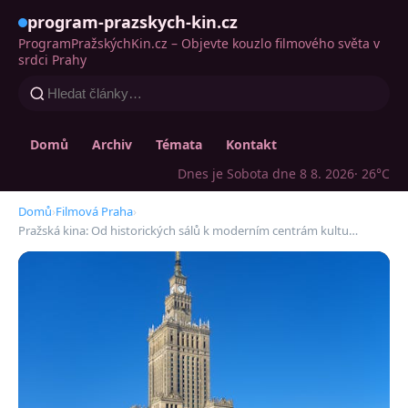
program-prazskych-kin.cz
ProgramPražskýchKin.cz – Objevte kouzlo filmového světa v
srdci Prahy
Domů
Archiv
Témata
Kontakt
Dnes je Sobota dne 8 8. 2026
· 26°C
Domů
›
Filmová Praha
›
Pražská kina: Od historických sálů k moderním centrám kultu…