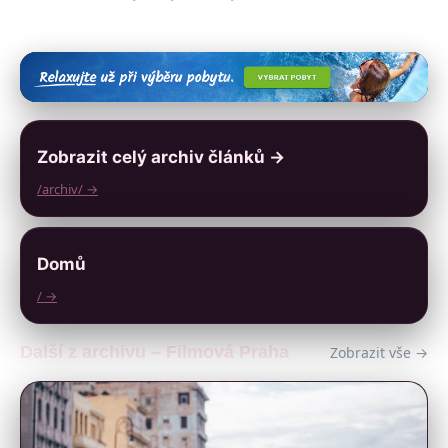
Zobrazit celý archiv článků →
/archiv/ →
Domů
/ →
Další z archivu – Filmová Praha
Zobrazit vše →