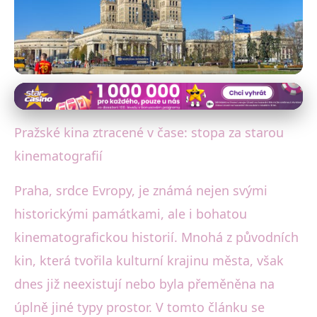
Filmová Praha
Pražská kina: Od historických
Pražské kina ztracené v čase: stopa za starou
sálů k moderním centrám
kinematografií
kultury
Praha, srdce Evropy, je známá nejen svými
historickými památkami, ale i bohatou
19. 10. 2025
· 3 min čtení · Autor: David Jelínek
kinematografickou historií. Mnohá z původních
kin, která tvořila kulturní krajinu města, však
dnes již neexistují nebo byla přeměněna na
úplně jiné typy prostor. V tomto článku se