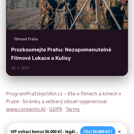
Filmová Praha
Prozkoumejte Prahu: Nezapomenutelné
Filmové Lokace a Kulisy
20. 1. 2026
ProgramPražskýchKin.cz – Vše o filmech a kinech v
Praze · Stránku a veškerý obsah vygeneroval
www.contentis.AI
·
GDPR
·
Terms
×
VIP uvítací bonus 50.000 Kč - legální české kasíno
Chci 50.000 Kč !