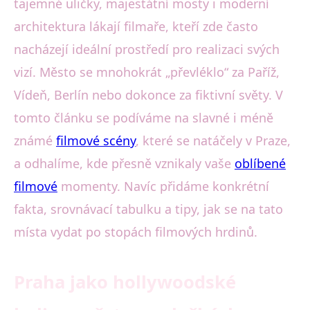
tajemné uličky, majestátní mosty i moderní
architektura lákají filmaře, kteří zde často
nacházejí ideální prostředí pro realizaci svých
vizí. Město se mnohokrát „převléklo“ za Paříž,
Vídeň, Berlín nebo dokonce za fiktivní světy. V
tomto článku se podíváme na slavné i méně
známé
filmové scény
, které se natáčely v Praze,
a odhalíme, kde přesně vznikaly vaše
oblíbené
filmové
momenty. Navíc přidáme konkrétní
fakta, srovnávací tabulku a tipy, jak se na tato
místa vydat po stopách filmových hrdinů.
Praha jako hollywoodské