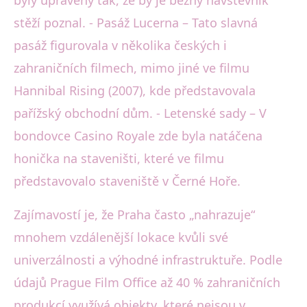
byly upraveny tak, že by je běžný návštěvník
stěží poznal. - Pasáž Lucerna – Tato slavná
pasáž figurovala v několika českých i
zahraničních filmech, mimo jiné ve filmu
Hannibal Rising (2007), kde představovala
pařížský obchodní dům. - Letenské sady – V
bondovce Casino Royale zde byla natáčena
honička na staveništi, které ve filmu
představovalo staveniště v Černé Hoře.
Zajímavostí je, že Praha často „nahrazuje“
mnohem vzdálenější lokace kvůli své
univerzálnosti a výhodné infrastruktuře. Podle
údajů Prague Film Office až 40 % zahraničních
produkcí využívá objekty, které nejsou v