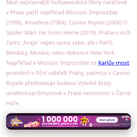
Mezi nejslavnější hollywoodské filmy natáčené
v Praze patří například Mission: Impossible
(1996), Amadeus (1984), Casino Royale (2006) či
Spider-Man: Far From Home (2019). Praha v nich
často „hraje“ nejen sama sebe, ale i Paříž,
Benátky, Moskvu nebo dokonce New York.
Například v Mission: Impossible se
Karlův most
proměnil v říční nábřeží Prahy, zatímco v Casino
Royale představuje budovu Vysoké školy
uměleckoprůmyslové v Praze nemocnici v Černé
Hoře.