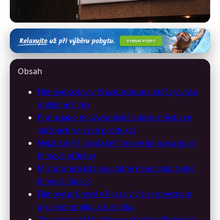
program-prazskych-kin.cz
Praha na Filmovém Plátně:
Obsah
Objevte Lokace Vašich
Filmové scény v Praze: kde se natáčely vaše
Oblíbených Snímků
oblíbené filmy
Praha jako hollywoodské kulisy: město ve
31. 3. 2026
· 11 min čtení · Autor: David Jelínek
službách velkých produkcí
Nejznámější pražské filmové lokace a jejich
filmové příběhy
Místa, která jste na plátně nepoznali: tajné
filmové lokace
Filmový průmysl v Praze v číslech: význam
pro ekonomiku a turistiku
Tipy pro návštěvníky: po stopách filmových