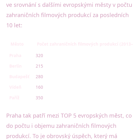
ve srovnání s dalšími evropskými městy v počtu
zahraničních filmových produkcí za posledních
10 let:
Město
Počet zahraničních filmových produkcí (2013–20
Praha
320
Berlín
215
Budapešť
280
Vídeň
160
Paříž
350
Praha tak patří mezi TOP 5 evropských měst, co
do počtu i objemu zahraničních filmových
produkcí. To je obrovský úspěch, který má