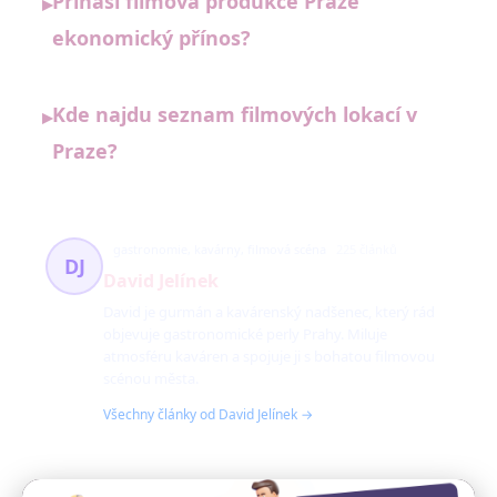
Přináší filmová produkce Praze
▸
ekonomický přínos?
Kde najdu seznam filmových lokací v
▸
Praze?
gastronomie, kavárny, filmová scéna
225 článků
DJ
David Jelínek
David je gurmán a kavárenský nadšenec, který rád
objevuje gastronomické perly Prahy. Miluje
atmosféru kaváren a spojuje ji s bohatou filmovou
scénou města.
Všechny články od David Jelínek →