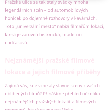
Pražské ulice se tak staly svědky mnoha
legendárních scén – od automobilových
honiček po dojemné rozhovory v kavárnách.
Toto „univerzální město“ nabízí filmařům lokaci,
která je zároveň historická, moderní i
nadčasová.
Nejznámější pražské filmové
lokace a jejich filmové příběhy
Zajímá vás, kde vznikaly slavné scény z vašich
oblíbených filmů? Přinášíme přehled několika
nejznámějších pražských lokalit a filmových
momentů, které se zde natáčely: