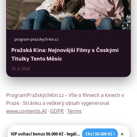
program-prazskych-kin.cz
Pražská Kina: Nejnovější Filmy s Českými
Titulky Tento Měsíc
25. 6. 2026
ProgramPražskýchKin.cz – Vše o filmech a kinech v
Praze · Stránku a veškerý obsah vygeneroval
www.contentis.AI
·
GDPR
·
Terms
×
VIP uvítací bonus 50.000 Kč - legální české kasíno
Chci 50.000 Kč !