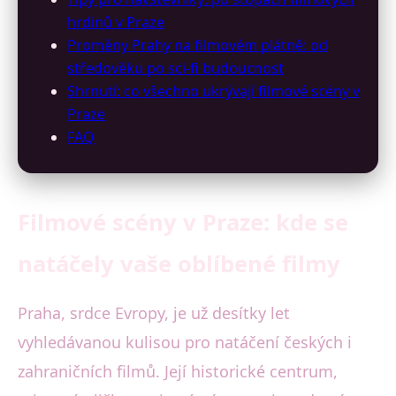
hrdinů v Praze
Proměny Prahy na filmovém plátně: od
středověku po sci-fi budoucnost
Shrnutí: co všechno ukrývají filmové scény v
Praze
FAQ
Filmové scény v Praze: kde se
natáčely vaše oblíbené filmy
Praha, srdce Evropy, je už desítky let
vyhledávanou kulisou pro natáčení českých i
zahraničních filmů. Její historické centrum,