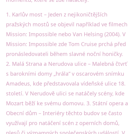
1. Karlův most – Jeden z nejikoničtějších
pražských mostů se objevil například ve filmech
Mission: Impossible nebo Van Helsing (2004). V
Mission: Impossible zde Tom Cruise prchá před
pronásledovateli během slavné noční honičky.
2. Malá Strana a Nerudova ulice – Malebná čtvrť
s barokními domy „hrála“ v oscarovém snímku
Amadeus, kde představovala vídeňské ulice 18.
století. V Nerudově ulici se natáčely scény, kde
Mozart běží ke svému domovu. 3. Státní opera a
Obecní dům – Interiéry těchto budov se často
využívají pro natáčení scén z operních domů,
plesů či významných společenských událostí. V