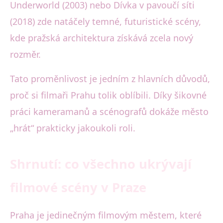
Underworld (2003) nebo Dívka v pavoučí síti
(2018) zde natáčely temné, futuristické scény,
kde pražská architektura získává zcela nový
rozměr.
Tato proměnlivost je jedním z hlavních důvodů,
proč si filmaři Prahu tolik oblíbili. Díky šikovné
práci kameramanů a scénografů dokáže město
„hrát“ prakticky jakoukoli roli.
Shrnutí: co všechno ukrývají
filmové scény v Praze
Praha je jedinečným filmovým městem, které