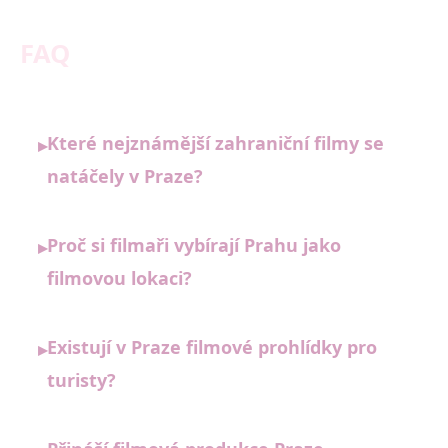
FAQ
Které nejznámější zahraniční filmy se
▸
natáčely v Praze?
Proč si filmaři vybírají Prahu jako
▸
filmovou lokaci?
Existují v Praze filmové prohlídky pro
▸
turisty?