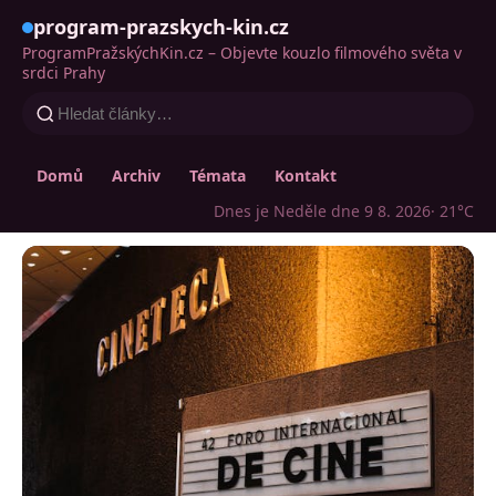
program-prazskych-kin.cz
ProgramPražskýchKin.cz – Objevte kouzlo filmového světa v
srdci Prahy
Domů
Archiv
Témata
Kontakt
Dnes je Neděle dne 9 8. 2026
· 21°C