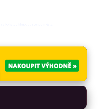
 ji s bohatou filmovou scénou města.