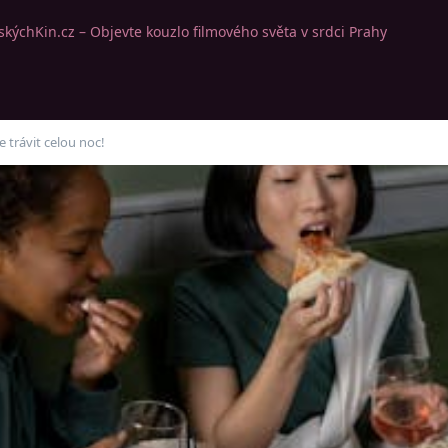
kýchKin.cz – Objevte kouzlo filmového světa v srdci Prahy
 trávit celou noc!