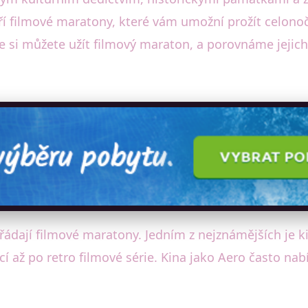
patří filmové maratony, které vám umožní prožít celon
de si můžete užít filmový maraton, a porovnáme jejic
ořádají filmové maratony. Jedním z nejznámějších je k
až po retro filmové série. Kina jako Aero často nabíz