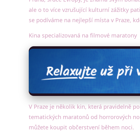
ale o to více vzrušující kulturní zážitky 
se podíváme na nejlepší místa v Praze, k
Kina specializovaná na filmové maratony
V Praze je několik kin, která pravidelně p
tematických maratonů od horrorových nocí 
můžete koupit občerstvení během noci.