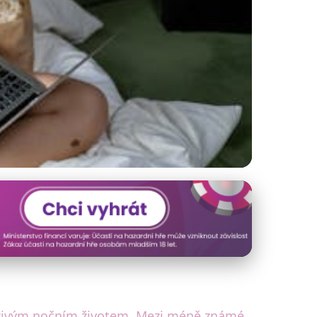
vit celou noc!
 živým nočním životem. Mezi méně známé,