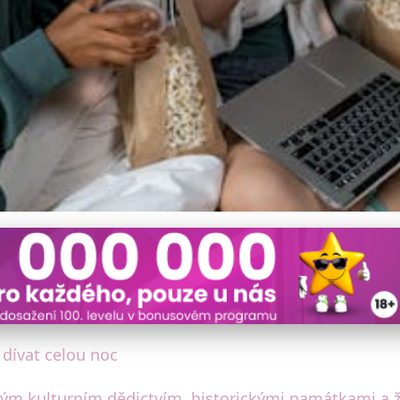
aratony v Praze: Kde trá
 dívat celou noc
tým kulturním dědictvím, historickými památkami a