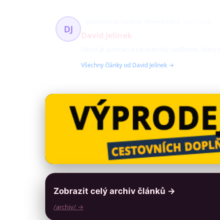
gastronomie, kavárny, filmová scéna
225 článků
DJ
David Jelínek
David je gurmán a kavárenský nadšenec, který r
Všechny články od David Jelínek →
Zobrazit celý archiv článků →
/archiv/ →