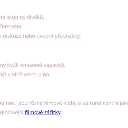
né skupiny diváků.
čerstvení.
u diskuse nebo úvodní přednášky.
ny kvůli omezené kapacitě.
t v kině velmi plno.
ou noc, jsou různé filmové kluby a kulturní centra j
iginálnější
filmové zážitky
.