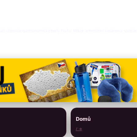
ád objevuje gastronomické perly Prahy. Miluje atmosféru kaváren a spojuje
Domů
/ →