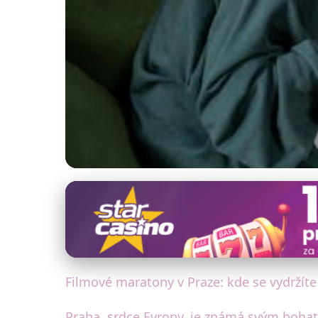
Filmová Praha
Nejlepší filmové m
10. 9. 2025
· 4 min čtení · Autor: David Jelínek
Filmové maratony v Praze: kde se vydržíte
Praha, srdce Evropy, je známá svým boha