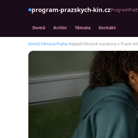
program-prazskych-kin.cz
ProgramPražs
Domů
Archiv
Témata
Kontakt
Domů
›
Filmová Praha
›
Nejlepší filmové maratony v Praze: Kde