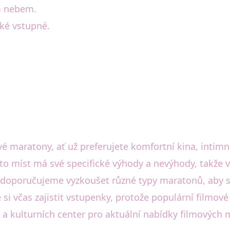
m nebem.
zké vstupné.
vé maratony, ať už preferujete komfortní kina, intimn
hto míst má své specifické výhody a nevýhody, takže v
 doporučujeme vyzkoušet různé typy maratonů, aby si
 si včas zajistit vstupenky, protože populární filmo
 a kulturních center pro aktuální nabídky filmových 