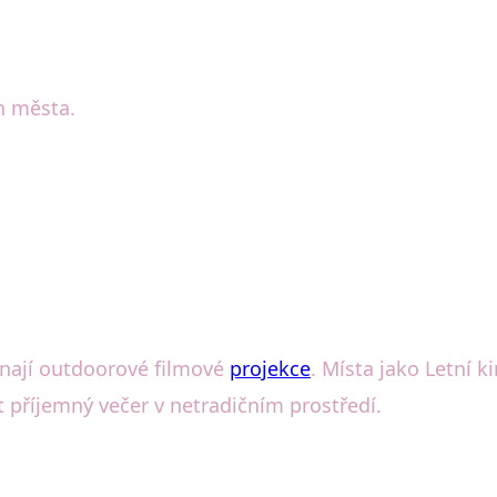
h města.
onají outdoorové filmové
projekce
. Místa jako Letní 
it příjemný večer v netradičním prostředí.