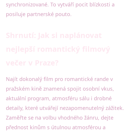
synchronizované. To vytváří pocit blízkosti a
posiluje partnerské pouto.
Shrnutí: Jak si naplánovat
nejlepší romantický filmový
večer v Praze?
Najít dokonalý film pro romantické rande v
pražském kině znamená spojit osobní vkus,
aktuální program, atmosféru sálu i drobné
detaily, které utvářejí nezapomenutelný zážitek.
Zaměřte se na volbu vhodného žánru, dejte
přednost kinům s útulnou atmosférou a