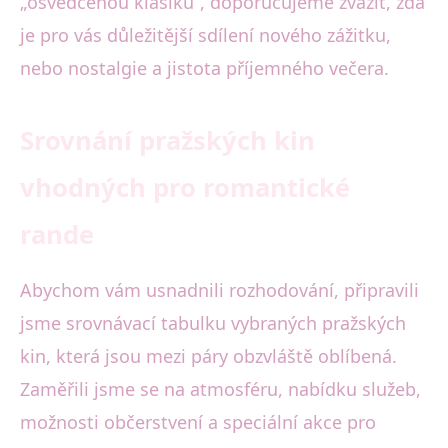
„osvědčenou klasiku“, doporučujeme zvážit, zda
je pro vás důležitější sdílení nového zážitku,
nebo nostalgie a jistota příjemného večera.
Srovnání pražských kin
vhodných pro romantické
rande
Abychom vám usnadnili rozhodování, připravili
jsme srovnávací tabulku vybraných pražských
kin, která jsou mezi páry obzvláště oblíbená.
Zaměřili jsme se na atmosféru, nabídku služeb,
možnosti občerstvení a speciální akce pro