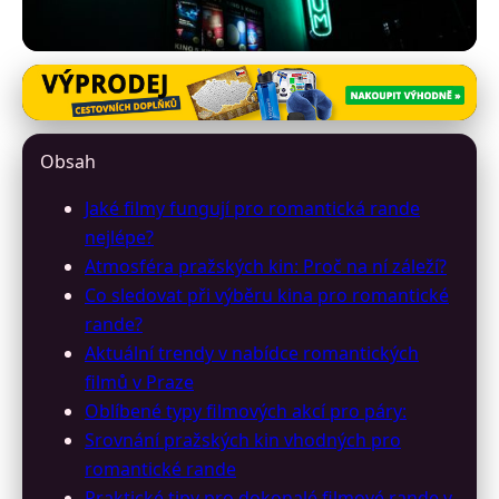
program-prazskych-kin.cz
Jak vybrat film pro romantický
Obsah
večer v pražském kině?
Jaké filmy fungují pro romantická rande
22. 6. 2026
· 10 min čtení · Autor: Lenka Sýkorová
nejlépe?
Atmosféra pražských kin: Proč na ní záleží?
Co sledovat při výběru kina pro romantické
rande?
Aktuální trendy v nabídce romantických
filmů v Praze
Oblíbené typy filmových akcí pro páry:
Srovnání pražských kin vhodných pro
romantické rande
Praktické tipy pro dokonalé filmové rande v