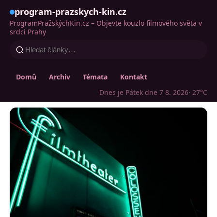
program-prazskych-kin.cz
ProgramPražskýchKin.cz – Objevte kouzlo filmového světa v
srdci Prahy
Domů
Archiv
Témata
Kontakt
Dnes je Pátek dne 7 8. 2026
· 27°C