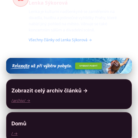
Lenka Sýkorová
Lenka je kulturní nadšenkyně se zaměřením na
divadla, hudbu a jedinečné vyhlídky Prahy, které
nabízí jiný pohled na město. Věnuje se také
koncertním sálům a divadelní scéně.
Všechny články od Lenka Sýkorová →
Zobrazit celý archiv článků →
/archiv/ →
Domů
/ →