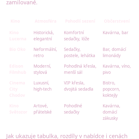
zamilované.
Kino
Atmosféra
Pohodlí sezení
Občerstvení
Kino
Historická,
Komfortní
Kavárna, bar
Lucerna
elegantní
sedačky, lóže
p
Bio Oko
Neformální,
Sedačky,
Bar, domácí
retro
postele, lehátka
limonády
Edison
Moderní,
Pohodlná křesla,
Kavárna, víno,
Filmhub
stylová
menší sál
pivo
Cinema
Luxusní,
VIP křesla,
Bistro,
City
high-tech
dvojitá sedadla
popcorn,
Chodov
koktejly
Kino
Artové,
Pohodlné
Kavárna,
Světozor
přátelské
sedačky
domácí
zákusky
Jak ukazuje tabulka, rozdíly v nabídce i cenách