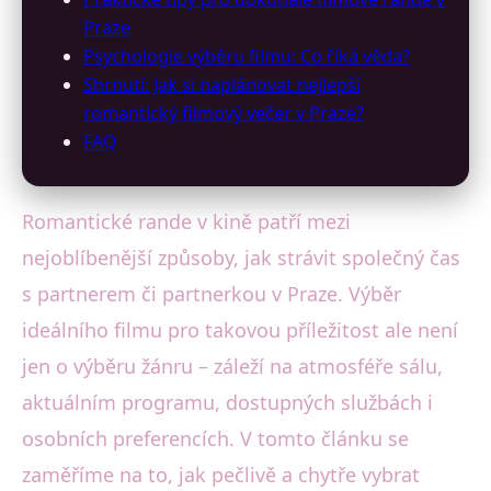
Praze
Psychologie výběru filmu: Co říká věda?
Shrnutí: Jak si naplánovat nejlepší
romantický filmový večer v Praze?
FAQ
Romantické rande v kině patří mezi
nejoblíbenější způsoby, jak strávit společný čas
s partnerem či partnerkou v Praze. Výběr
ideálního filmu pro takovou příležitost ale není
jen o výběru žánru – záleží na atmosféře sálu,
aktuálním programu, dostupných službách i
osobních preferencích. V tomto článku se
zaměříme na to, jak pečlivě a chytře vybrat