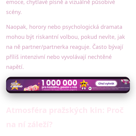
emoce, chytlavé písně a vizuálně působivé
scény.
Naopak, horory nebo psychologická dramata
mohou být riskantní volbou, pokud nevíte, jak
na ně partner/partnerka reaguje. Často bývají
příliš intenzivní nebo vyvolávají nechtěné
napětí.
Atmosféra pražských kin: Proč
na ní záleží?