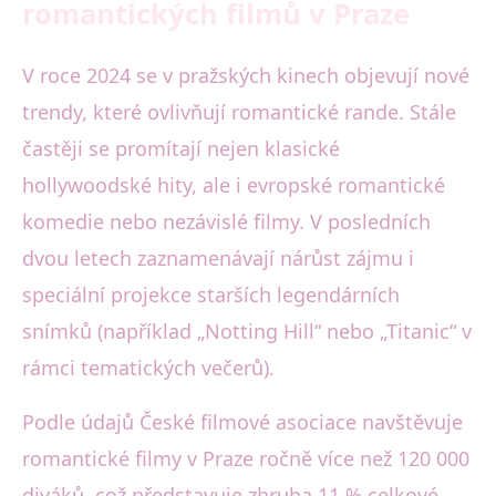
romantických filmů v Praze
V roce 2024 se v pražských kinech objevují nové
trendy, které ovlivňují romantické rande. Stále
častěji se promítají nejen klasické
hollywoodské hity, ale i evropské romantické
komedie nebo nezávislé filmy. V posledních
dvou letech zaznamenávají nárůst zájmu i
speciální projekce starších legendárních
snímků (například „Notting Hill“ nebo „Titanic“ v
rámci tematických večerů).
Podle údajů České filmové asociace navštěvuje
romantické filmy v Praze ročně více než 120 000
diváků, což představuje zhruba 11 % celkové