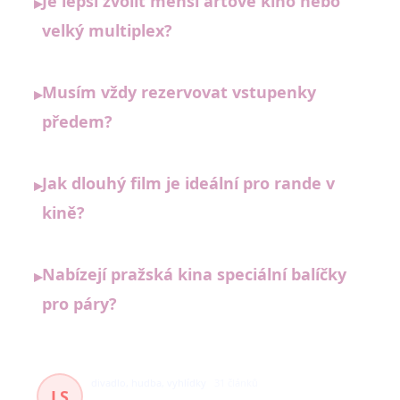
Je lepší zvolit menší artové kino nebo
▸
velký multiplex?
Musím vždy rezervovat vstupenky
▸
předem?
Jak dlouhý film je ideální pro rande v
▸
kině?
Nabízejí pražská kina speciální balíčky
▸
pro páry?
divadlo, hudba, vyhlídky
31 článků
LS