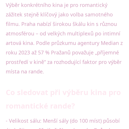
Výběr konkrétního kina je pro romantický
zážitek stejně klíčový jako volba samotného
filmu. Praha nabízí širokou škálu kin s různou
atmosférou – od velkých multiplexů po intimní
artová kina. Podle průzkumu agentury Median z
roku 2023 až 57 % Pražanů považuje „příjemné
prostředí v kině“ za rozhodující faktor pro výběr
místa na rande.
Co sledovat při výběru kina pro
romantické rande?
- Velikost sálu: Menší sály (do 100 míst) působí